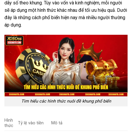
dãy số theo khung. Tùy vào vốn và kinh nghiệm, mỗi người
sẽ áp dụng một hình thức khác nhau để tối ưu hiệu quả. Dưới
đây là những cách phổ biến hiện nay mà nhiều người thường
áp dụng.
Tìm hiểu các hình thức nuôi đề khung phổ biến
Hình
Tỷ lệ vào tiền
Mô tả
thức