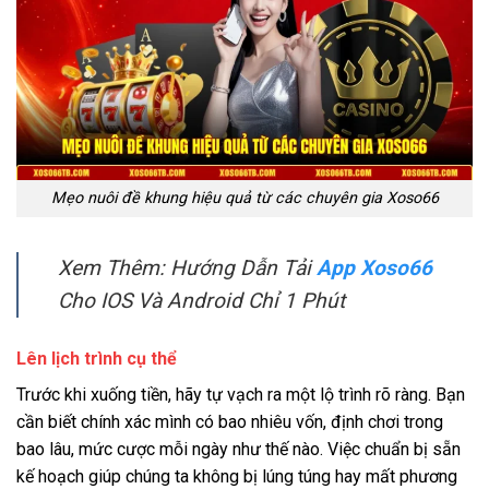
Mẹo nuôi đề khung hiệu quả từ các chuyên gia Xoso66
Xem Thêm: Hướng Dẫn Tải
App Xoso66
Cho IOS Và Android Chỉ 1 Phút
Lên lịch trình cụ thể
Trước khi xuống tiền, hãy tự vạch ra một lộ trình rõ ràng. Bạn
cần biết chính xác mình có bao nhiêu vốn, định chơi trong
bao lâu, mức cược mỗi ngày như thế nào. Việc chuẩn bị sẵn
kế hoạch giúp chúng ta không bị lúng túng hay mất phương