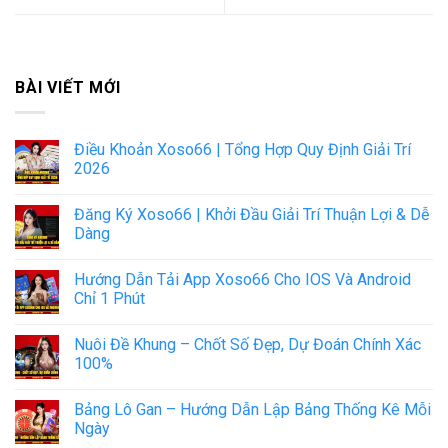
BÀI VIẾT MỚI
Điều Khoản Xoso66 | Tổng Hợp Quy Định Giải Trí
2026
Đăng Ký Xoso66 | Khởi Đầu Giải Trí Thuận Lợi & Dễ
Dàng
Hướng Dẫn Tải App Xoso66 Cho IOS Và Android
Chỉ 1 Phút
Nuôi Đề Khung – Chốt Số Đẹp, Dự Đoán Chính Xác
100%
Bảng Lô Gan – Hướng Dẫn Lập Bảng Thống Kê Mỗi
Ngày