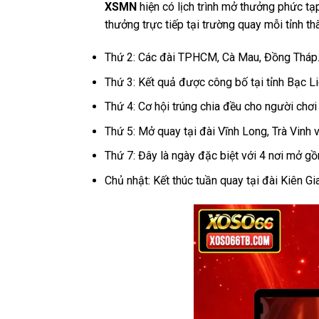
XSMN
hiện có lịch trình mở thưởng phức tạ
thưởng trực tiếp tại trường quay mỗi tỉnh thà
Thứ 2: Các đài TPHCM, Cà Mau, Đồng Tháp
Thứ 3: Kết quả được công bố tại tỉnh Bạc Li
Thứ 4: Cơ hội trúng chia đều cho người chơi
Thứ 5: Mở quay tại đài Vĩnh Long, Trà Vinh
Thứ 7: Đây là ngày đặc biệt với 4 nơi mở 
Chủ nhật: Kết thúc tuần quay tại đài Kiên Gi