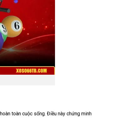
 hoàn toàn cuộc sống. Điều này chứng minh