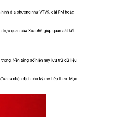
yền hình địa phương như VTV9, đài FM hoặc
ện trực quan của Xoso66 giúp quan sát kết
trọng. Nền tảng số hiện nay lưu trữ dữ liệu
 đưa ra nhận định cho kỳ mở tiếp theo. Mục