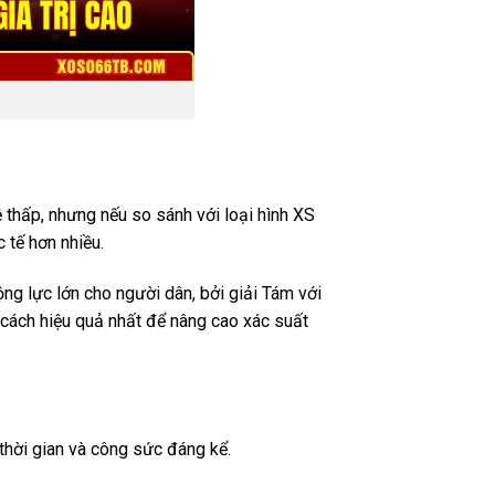
 thấp, nhưng nếu so sánh với loại hình XS
 tế hơn nhiều.
ộng lực lớn cho người dân, bởi giải Tám với
 cách hiệu quả nhất để nâng cao xác suất
 thời gian và công sức đáng kể.