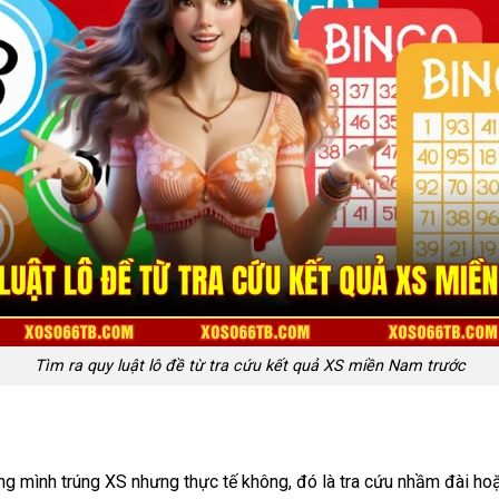
Tìm ra quy luật lô đề từ tra cứu kết quả XS miền Nam trước
ng mình trúng XS nhưng thực tế không, đó là tra cứu nhầm đài h