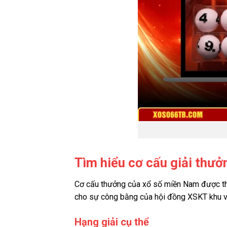
Tìm hiểu cơ cấu giải th
Cơ cấu thưởng của xổ số miền Nam được thi
cho sự công bằng của hội đồng XSKT khu v
Hạng giải cụ thể