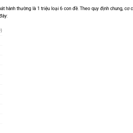
hát hành thường là 1 triệu loại 6 con đề. Theo quy định chung, c
đây:
D)