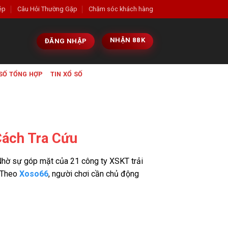
ép
Câu Hỏi Thường Gặp
Chăm sóc khách hàng
NHẬN 88K
ĐĂNG NHẬP
SỐ TỔNG HỢP
TIN XỔ SỐ
Cách Tra Cứu
. Nhờ sự góp mặt của 21 công ty XSKT trải
. Theo
Xoso66
, người chơi cần chủ động