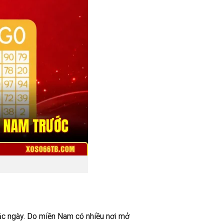
oặc ngày. Do miền Nam có nhiều nơi mở