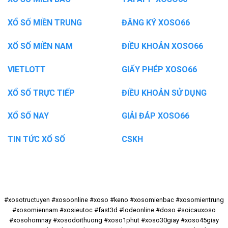
XỔ SỐ MIỀN TRUNG
ĐĂNG KÝ XOSO66
XỔ SỐ MIỀN NAM
ĐIỀU KHOẢN XOSO66
VIETLOTT
GIẤY PHÉP XOSO66
XỔ SỐ TRỰC TIẾP
ĐIỀU KHOẢN SỬ DỤNG
XỔ SỐ NAY
GIẢI ĐÁP XOSO66
TIN TỨC XỔ SỐ
CSKH
#xosotructuyen #xosoonline #xoso #keno #xosomienbac #xosomientrung
#xosomiennam #xosieutoc #fast3d #lodeonline #doso #soicauxoso
#xosohomnay #xosodoithuong #xoso1phut #xoso30giay #xoso45giay