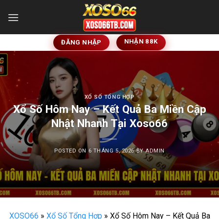
Skip
to
content
NHẬN 88K
ĐĂNG NHẬP
XỔ SỐ TỔNG HỢP
Xổ Số Hôm Nay – Kết Quả Ba Miền Cập
Nhật Nhanh Tại Xoso66
POSTED ON
6 THÁNG 5, 2026
BY
ADMIN
XOSO66
»
Xổ Số Tổng Hợp
»
Xổ Số Hôm Nay – Kết Quả Ba