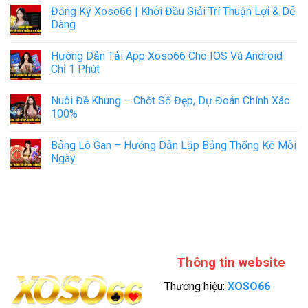
Đăng Ký Xoso66 | Khởi Đầu Giải Trí Thuận Lợi & Dễ
Dàng
Hướng Dẫn Tải App Xoso66 Cho IOS Và Android
Chỉ 1 Phút
Nuôi Đề Khung – Chốt Số Đẹp, Dự Đoán Chính Xác
100%
Bảng Lô Gan – Hướng Dẫn Lập Bảng Thống Kê Mỗi
Ngày
Thông tin website
Thương hiệu:
XOSO66