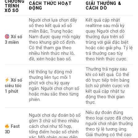
CHƯƠNG
CÁCH THỨC HOẠT
GIẢI THƯỞNG &
TRÌNH
ĐỘNG
CÁCH DÒ
XỔ SỐ
Người chơi lựa chọn dãy
Kết quả cập nhật
số theo kết quả xổ số
realtime sau mỗi kỳ
miền Bắc, Trung hoặc
quay. Người chơi dò
Xổ số
Nam được quay mỗi ngày
thưởng dựa trên số
3 miền
theo khung giờ cố định.
trùng với giải đặc biệt
Có thể tham gia theo
hoặc các giải phụ. Tỷ lệ
nhiều hình thức như lô,
trả thưởng cao tùy
đề, xiên hoặc bao số.
theo hình thức cược.
Thưởng trả ngay sau
Hệ thống tự động mở
khi có kết quả. Có thể
thưởng liên tục mỗi 1
Xổ số
dò trực tiếp trên bảng
phút với chu kỳ quay
siêu tốc
lịch sử phiên cược với
ngắn. Người chơi chọn số
1 phút
kết quả cập nhật tự
hoặc màu sắc theo từng
động theo thời gian
phiên.
thực.
Nếu dự đoán đúng
Người chơi dự đoán bộ số
theo loại cược đã chọn,
gồm 3 chữ số theo nhiều
người chơi nhận thưởng
Fast
cách chơi như tổ hợp,
theo tỷ lệ tương ứng.
3D
tổng điểm hoặc số chính
Giải thưởng có thể cao
xác. Mỗi phiên quay diễn