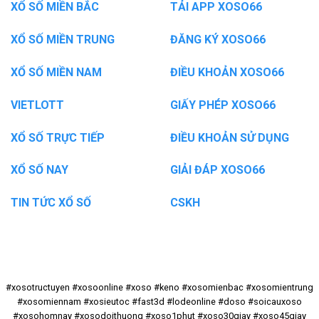
XỔ SỐ MIỀN BẮC
TẢI APP XOSO66
XỔ SỐ MIỀN TRUNG
ĐĂNG KÝ XOSO66
XỔ SỐ MIỀN NAM
ĐIỀU KHOẢN XOSO66
VIETLOTT
GIẤY PHÉP XOSO66
XỔ SỐ TRỰC TIẾP
ĐIỀU KHOẢN SỬ DỤNG
XỔ SỐ NAY
GIẢI ĐÁP XOSO66
TIN TỨC XỔ SỐ
CSKH
#xosotructuyen #xosoonline #xoso #keno #xosomienbac #xosomientrung
#xosomiennam #xosieutoc #fast3d #lodeonline #doso #soicauxoso
#xosohomnay #xosodoithuong #xoso1phut #xoso30giay #xoso45giay