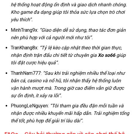
hệ thống hoạt động ổn định và giao dịch nhanh chóng.
Kho game đa dạng giúp tôi thỏa sức lựa chọn trò chơi
yêu thích”.
MinhTrang9x:
“Giao diện dễ sử dụng, thao tác đơn giản
nên phù hợp với cả người mới như tôi”.
TranKhang8x:
“Tỷ lệ kèo cập nhật theo thời gian thực,
nhận định trận đấu chi tiết từ chuyên gia
Xo so66
giúp
tôi đặt cược hiệu quả”.
ThanhNam777:
“Sau khi trải nghiệm nhiều thể loại như
bắn cá, casino và nổ hũ, tôi nhận thấy hệ thống luôn
vận hành mượt mà. Trong giờ cao điểm vẫn giữ được
sự ổn định, ít xảy ra lỗi”.
PhuongLeNguyen:
“Tôi tham gia đều đặn mỗi tuần và
nhận được nhiều khuyến mãi hấp dẫn. Trải nghiệm tổng
thể tốt, phù hợp để giải trí lâu dài”.