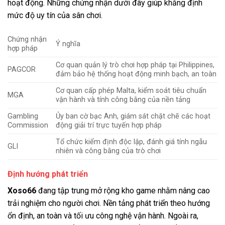
hoạt động. Những chứng nhận dưới đây giúp khẳng định
mức độ uy tín của sân chơi.
Chứng nhận
Ý nghĩa
hợp pháp
Cơ quan quản lý trò chơi hợp pháp tại Philippines,
PAGCOR
đảm bảo hệ thống hoạt động minh bạch, an toàn
Cơ quan cấp phép Malta, kiểm soát tiêu chuẩn
MGA
vận hành và tính công bằng của nền tảng
Gambling
Ủy ban cờ bạc Anh, giám sát chặt chẽ các hoạt
Commission
động giải trí trực tuyến hợp pháp
Tổ chức kiểm định độc lập, đánh giá tính ngẫu
GLI
nhiên và công bằng của trò chơi
Định hướng phát triển
Xoso66
đang tập trung mở rộng kho game nhằm nâng cao
trải nghiệm cho người chơi. Nền tảng phát triển theo hướng
ổn định, an toàn và tối ưu công nghệ vận hành. Ngoài ra,