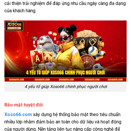
cải thiện trải nghiệm để đáp ứng nhu cầu ngày càng đa dạng
của khách hàng.
4 yếu tố giúp Xoso66 chinh phục người chơi
Bảo mật tuyệt đối
Xoso66.com
xây dựng hệ thống bảo mật theo tiêu chuẩn
nhiều lớp nhằm đảm bảo an toàn cho dữ liệu và hoạt động
của người dùng. Nền tảng liên tục nâng cấp công nghệ để