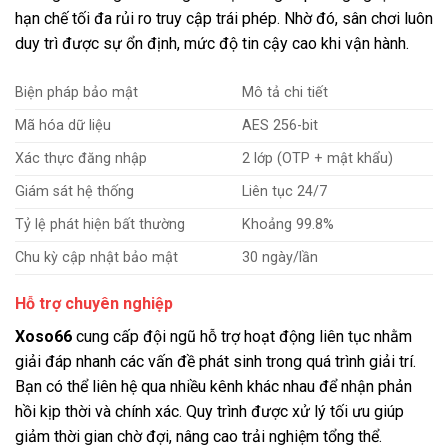
hạn chế tối đa rủi ro truy cập trái phép. Nhờ đó, sân chơi luôn
duy trì được sự ổn định, mức độ tin cậy cao khi vận hành.
Biện pháp bảo mật
Mô tả chi tiết
Mã hóa dữ liệu
AES 256-bit
Xác thực đăng nhập
2 lớp (OTP + mật khẩu)
Giám sát hệ thống
Liên tục 24/7
Tỷ lệ phát hiện bất thường
Khoảng 99.8%
Chu kỳ cập nhật bảo mật
30 ngày/lần
Hỗ trợ chuyên nghiệp
Xoso66
cung cấp đội ngũ hỗ trợ hoạt động liên tục nhằm
giải đáp nhanh các vấn đề phát sinh trong quá trình giải trí.
Bạn có thể liên hệ qua nhiều kênh khác nhau để nhận phản
hồi kịp thời và chính xác. Quy trình được xử lý tối ưu giúp
giảm thời gian chờ đợi, nâng cao trải nghiệm tổng thể.