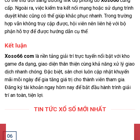
có thể thử đổi sang đường link dự phòng do
Xoso66
cung
cấp. Ngoài ra, việc kiểm tra kết nối mạng hoặc sử dụng trình
duyệt khác cũng có thể giúp khắc phục nhanh. Trong trường
hợp vẫn không truy cập được, hội viên nên liên hệ với bộ
phận hỗ trợ để được hướng dẫn cụ thể.
Kết luận
Xoso66 com
là nền tảng giải trí trực tuyến nổi bật với kho
game đa dạng, giao diện thân thiện cùng khả năng xử lý giao
dịch nhanh chóng. Đặc biệt, sân chơi luôn cập nhật khuyến
mãi mỗi ngày để gia tăng giá trị cho thành viên tham gia.
Đăng ký tài khoản ngay hôm nay để bắt đầu hành trình giải
trí an toàn, tiện lợi.
TIN TỨC XỔ SỐ MỚI NHẤT
06