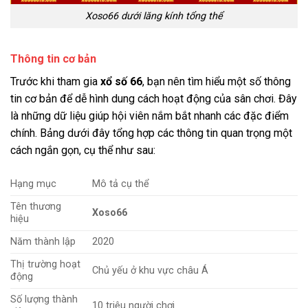
Xoso66 dưới lăng kính tổng thể
Thông tin cơ bản
Trước khi tham gia
xổ số 66
, bạn nên tìm hiểu một số thông
tin cơ bản để dễ hình dung cách hoạt động của sân chơi. Đây
là những dữ liệu giúp hội viên nắm bắt nhanh các đặc điểm
chính. Bảng dưới đây tổng hợp các thông tin quan trọng một
cách ngắn gọn, cụ thể như sau:
Hạng mục
Mô tả cụ thể
Tên thương
Xoso66
hiệu
Năm thành lập
2020
Thị trường hoạt
Chủ yếu ở khu vực châu Á
động
Số lượng thành
10 triệu người chơi