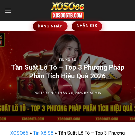
Skip
to
content
NHẬN 88K
ĐĂNG NHẬP
TIN XỔ SỐ
Tần Suất Lô Tô – Top 3 Phương Pháp
Phân Tích Hiệu Quả 2026
POSTED ON
6 THÁNG 5, 2026
BY
ADMIN
XOSO66
»
Tin Xổ Số
»
Tần Suất Lô Tô – Top 3 Phương