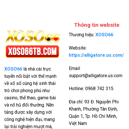
Thông tin website
Thương hiệu:
XOSO66
Website:
https://alligatore.us.com/
Email:
XOSO66
là nhà cái trực
support@alligatore.us.com
tuyến nổi bật với thế mạnh
về xổ số cùng hệ sinh thái
Hotline: 0968 742 315
trò chơi phong phú như
casino, thể thao, game bài
Địa chỉ: 93 Đ. Nguyễn Phi
và nổ hũ đổi thưởng. Nền
Khanh, Phường Tân Định,
tảng được xây dựng với
Quận 1, Tp. Hồ Chí Minh,
công nghệ hiện đại, mang
Việt Nam
lại trải nghiệm mượt mà,