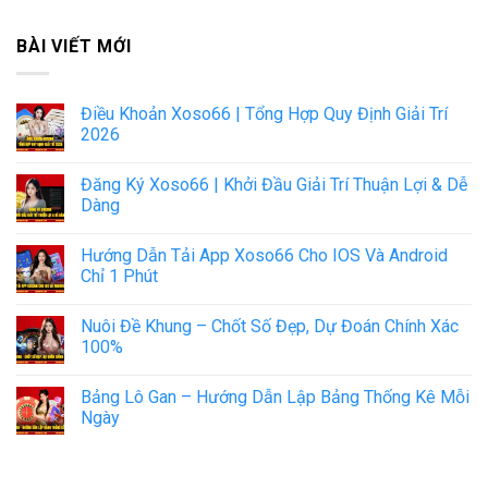
BÀI VIẾT MỚI
Điều Khoản Xoso66 | Tổng Hợp Quy Định Giải Trí
2026
Đăng Ký Xoso66 | Khởi Đầu Giải Trí Thuận Lợi & Dễ
Dàng
Hướng Dẫn Tải App Xoso66 Cho IOS Và Android
Chỉ 1 Phút
Nuôi Đề Khung – Chốt Số Đẹp, Dự Đoán Chính Xác
100%
Bảng Lô Gan – Hướng Dẫn Lập Bảng Thống Kê Mỗi
Ngày