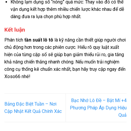
Không lạm dụng số “nóng” quá mức: Thay vào đó có thể
vận dụng kết hợp thêm nhiều chiến lược khác nhau để dễ
dàng đưa ra lựa chọn phù hợp nhất.
Kết luận
Phân tích
tần suất lô tô
là kỹ năng cần thiết giúp người chơi
chủ động hơn trong các phiên cược. Hiểu rõ quy luật xuất
hiện của từng cặp số sẽ giúp bạn giảm thiểu rủi ro, gia tăng
khả năng chiến thắng nhanh chóng. Nếu muốn trải nghiệm
công cụ thống kê chuẩn xác nhất, bạn hãy truy cập ngay đến
Xoso66 nhé!
Bạc Nhớ Lô Đề – Bật Mí +4
Bảng Đặc Biệt Tuần – Nơi
Phương Pháp Áp Dụng Hiệu
Cập Nhật Kết Quả Chính Xác
Quả