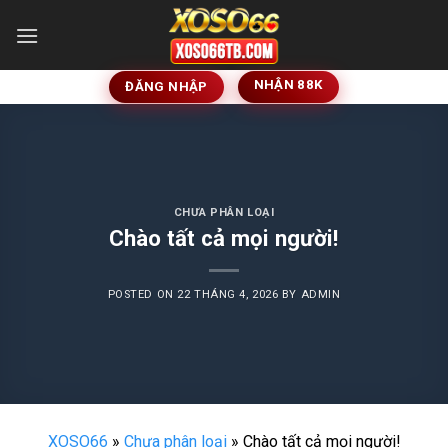
Skip
to
content
NHẬN 88K
ĐĂNG NHẬP
CHƯA PHÂN LOẠI
Chào tất cả mọi người!
POSTED ON
22 THÁNG 4, 2026
BY
ADMIN
XOSO66
»
Chưa phân loại
»
Chào tất cả mọi người!