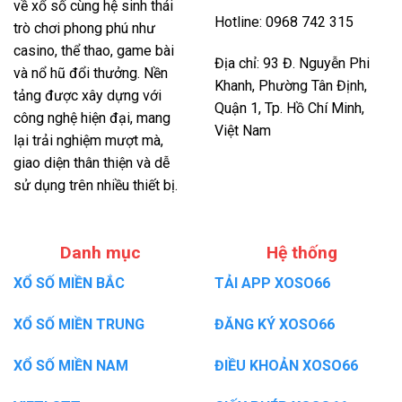
về xổ số cùng hệ sinh thái
Hotline: 0968 742 315
trò chơi phong phú như
casino, thể thao, game bài
Địa chỉ: 93 Đ. Nguyễn Phi
và nổ hũ đổi thưởng. Nền
Khanh, Phường Tân Định,
tảng được xây dựng với
Quận 1, Tp. Hồ Chí Minh,
công nghệ hiện đại, mang
Việt Nam
lại trải nghiệm mượt mà,
giao diện thân thiện và dễ
sử dụng trên nhiều thiết bị.
Danh mục
Hệ thống
XỔ SỐ MIỀN BẮC
TẢI APP XOSO66
XỔ SỐ MIỀN TRUNG
ĐĂNG KÝ XOSO66
XỔ SỐ MIỀN NAM
ĐIỀU KHOẢN XOSO66